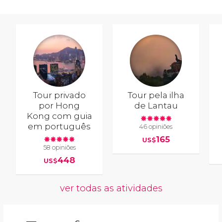
Tour privado
Tour pela ilha
por Hong
de Lantau
Kong com guia
em português
46 opiniões
165
US$
58 opiniões
448
US$
ver todas as atividades