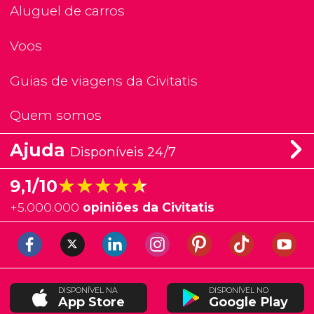
Aluguel de carros
Voos
Guias de viagens da Civitatis
Quem somos
Ajuda
Disponíveis 24/7
★★★★★
★★★★★
9,1/10
+
5.000.000
opiniões da Civitatis
DISPONÍVEL NA
DISPONÍVEL NO
App Store
Google Play