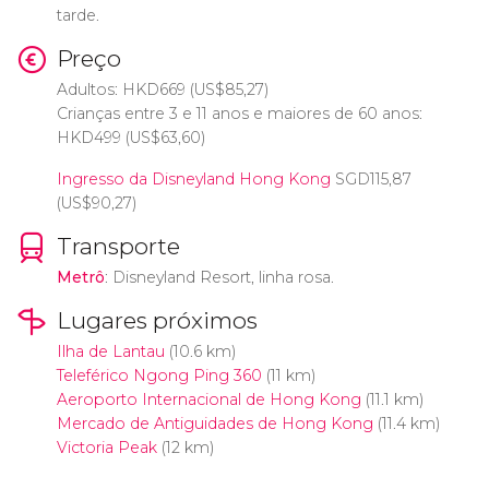
tarde.
Preço
Adultos:
HKD
669 (
US$
85,27)
Crianças entre 3 e 11 anos e maiores de 60 anos:
HKD
499 (
US$
63,60)
Ingresso da Disneyland Hong Kong
SGD
115,87
(
US$
90,27)
Transporte
Metrô
: Disneyland Resort, linha rosa.
Lugares próximos
Ilha de Lantau
(10.6 km)
Teleférico Ngong Ping 360
(11 km)
Aeroporto Internacional de Hong Kong
(11.1 km)
Mercado de Antiguidades de Hong Kong
(11.4 km)
Victoria Peak
(12 km)