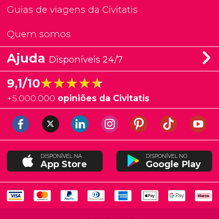
Guias de viagens da Civitatis
Quem somos
Ajuda
Disponíveis 24/7
★★★★★
★★★★★
9,1/10
+
5.000.000
opiniões da Civitatis
DISPONÍVEL NA
DISPONÍVEL NO
App Store
Google Play