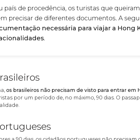
 país de procedência, os turistas que queiram 
 precisar de diferentes documentos. A segui
umentação necessária para viajar a Hong
acionalidades
.
asileiros
a,
os brasileiros não precisam de visto para entrar e
istas por um período de, no máximo, 90 dias. O passap
alidade.
ortugueses
riores a 90 dias, os cidadãos portugueses não precisa