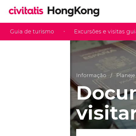
Guia de turismo
Excursões e visitas gu
Informação
Planeje
Docum
visit