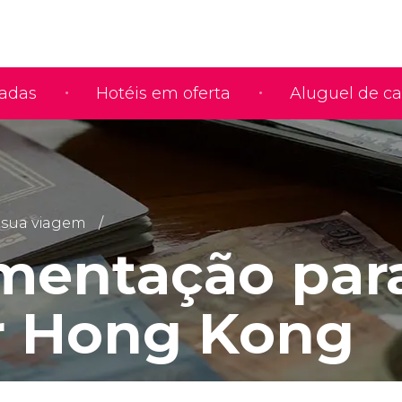
iadas
Hotéis em oferta
Aluguel de ca
 sua viagem
entação par
ar Hong Kong