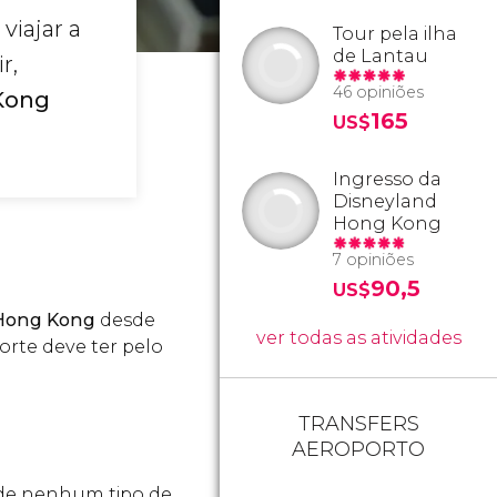
viajar a
Tour pela ilha
de Lantau
r,
46 opiniões
 Kong
165
US$
Ingresso da
Disneyland
Hong Kong
7 opiniões
90,5
US$
m Hong Kong
desde
ver todas as atividades
orte deve ter pelo
TRANSFERS
AEROPORTO
m de nenhum tipo de