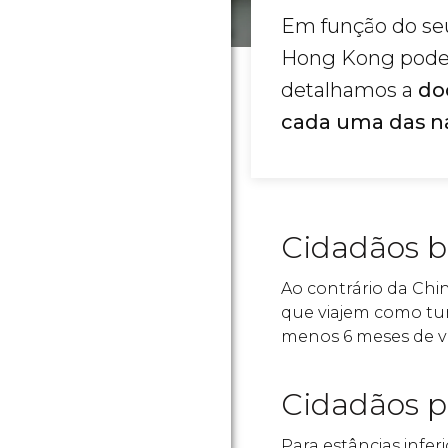
Em função do seu
Hong Kong podem
detalhamos a
doc
cada uma das n
Cidadãos br
Ao contrário da Chin
que viajem como tur
menos 6 meses de v
Cidadãos p
Para estâncias infe