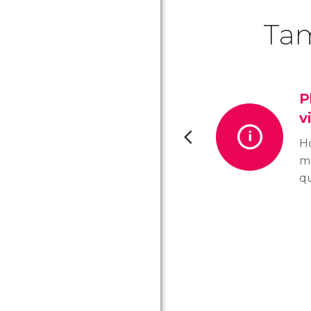
Tam
P
v
Ho
mo
q
ne
ou
vi