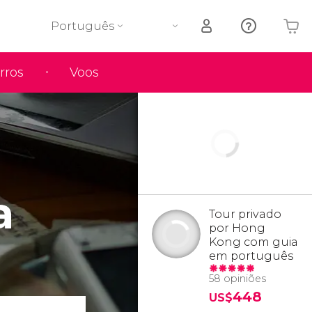
Português
rros
Voos
O seu carrinho está vazio
a
Tour privado
por Hong
Kong com guia
em português
58 opiniões
448
US$