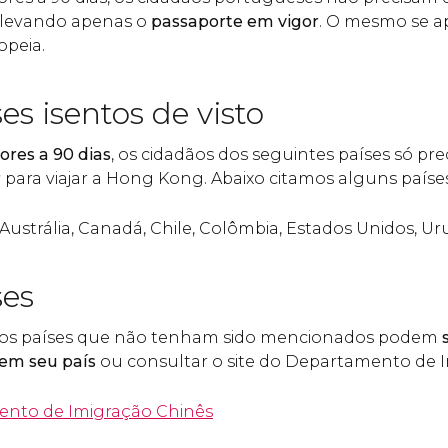
r levando apenas o
passaporte em vigor
. O mesmo se ap
opeia.
es isentos de visto
iores a 90 dias
, os cidadãos dos seguintes países só pr
r
para viajar a Hong Kong. Abaixo citamos alguns países
Austrália, Canadá, Chile, Colômbia, Estados Unidos, Uru
ses
ros países que não tenham sido mencionados podem
s
em seu país
ou consultar o site do Departamento de I
ento de Imigração Chinês