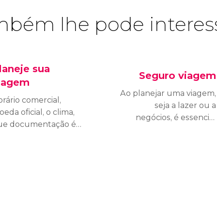
bém lhe pode interes
laneje sua
Seguro viagem
iagem
Ao planejar uma viagem,
rário comercial,
seja a lazer ou a
eda oficial, o clima,
negócios, é essencial
ue documentação é
pensar em nossa
cessária e muitas
segurança e bem-estar,
tras respostas para
pois imprevistos podem
ajar a Hong Kong.
acontecer a qualquer
momento. Antes de
viajar para Hong Kong,
vale a pena garantir uma
boa cobertura para