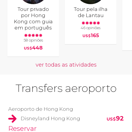
Tour privado
Tour pela ilha
por Hong
de Lantau
Kong com guia
em português
46 opiniões
165
US$
58 opiniões
448
US$
ver todas as atividades
Transfers aeroporto
Aeroporto de Hong Kong
92
Disneyland Hong Kong
US$
Reservar