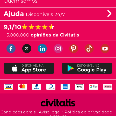
Quem somos
Ajuda
Disponíveis 24/7
★★★★★
★★★★★
9,1/10
+
5.000.000
opiniões da Civitatis
DISPONÍVEL NA
DISPONÍVEL NO
App Store
Google Play
Condições gerais
Aviso legal
Política de privacidade