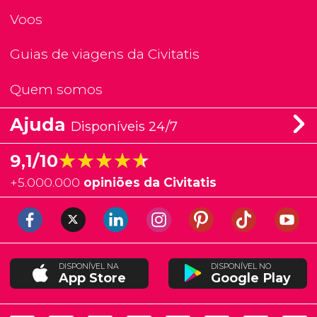
Voos
Guias de viagens da Civitatis
Quem somos
Ajuda
Disponíveis 24/7
★★★★★
★★★★★
9,1/10
+
5.000.000
opiniões da Civitatis
DISPONÍVEL NA
DISPONÍVEL NO
App Store
Google Play