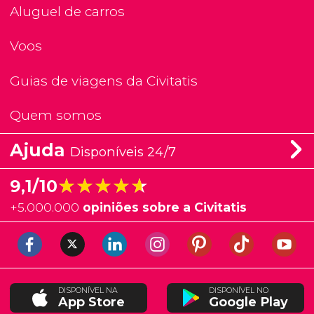
Aluguel de carros
Voos
Guias de viagens da Civitatis
Quem somos
Ajuda
Disponíveis 24/7
★★★★★
★★★★★
9,1/10
+
5.000.000
opiniões sobre a Civitatis
DISPONÍVEL NA
DISPONÍVEL NO
App Store
Google Play