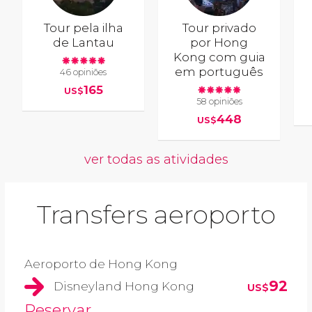
Tour pela ilha
Tour privado
de Lantau
por Hong
Kong com guia
em português
46 opiniões
165
US$
58 opiniões
448
US$
ver todas as atividades
Transfers aeroporto
Aeroporto de Hong Kong
92
Disneyland Hong Kong
US$
Reservar