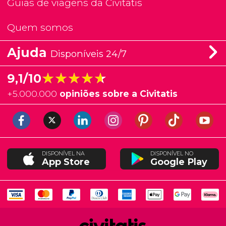
Guias de viagens da Civitatis
Quem somos
Ajuda
Disponíveis 24/7
★★★★★
★★★★★
9,1/10
+
5.000.000
opiniões sobre a Civitatis
DISPONÍVEL NA
DISPONÍVEL NO
App Store
Google Play