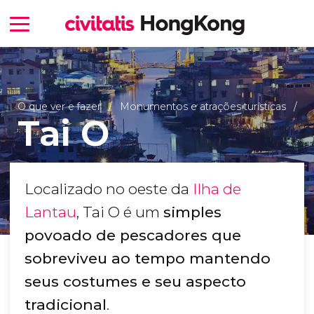
O que ver e fazer
Monumentos e atrações turísticas
Tai O
Localizado no oeste da
Ilha de
Lantau
, Tai O é um
simples
povoado de pescadores que
sobreviveu ao tempo mantendo
seus costumes e seu aspecto
tradicional
.