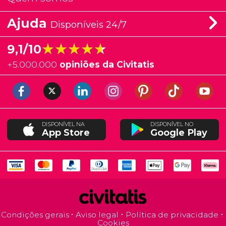
Ajuda
Disponíveis 24/7
★★★★★
★★★★★
9,1/10
+
5.000.000
opiniões da Civitatis
DISPONÍVEL NA
DISPONÍVEL NO
App Store
Google Play
Condições gerais
Aviso legal
Política de privacidade
Cookies