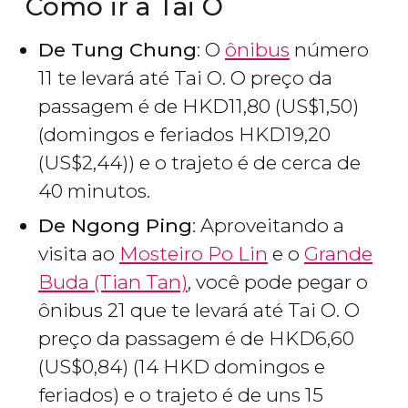
Como ir a Tai O
De Tung Chung
: O
ônibus
número
11 te levará até Tai O. O preço da
passagem é de
HKD
11,80 (
US$
1,50)
(domingos e feriados
HKD
19,20
(
US$
2,44)) e o trajeto é de cerca de
40 minutos.
De Ngong Ping
: Aproveitando a
visita ao
Mosteiro Po Lin
e o
Grande
Buda (Tian Tan)
, você pode pegar o
ônibus 21 que te levará até Tai O. O
preço da passagem é de
HKD
6,60
(
US$
0,84) (14 HKD domingos e
feriados) e o trajeto é de uns 15