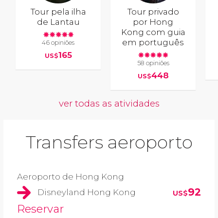
Tour pela ilha
Tour privado
de Lantau
por Hong
Kong com guia
em português
46 opiniões
165
US$
58 opiniões
448
US$
ver todas as atividades
Transfers aeroporto
Aeroporto de Hong Kong
92
Disneyland Hong Kong
US$
Reservar