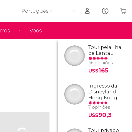
Português
rros
Voos
O seu carrinho está vazio
Tour pela ilha
de Lantau
46 opiniões
165
US$
Ingresso da
Disneyland
Hong Kong
7 opiniões
90,3
US$
Tour privado